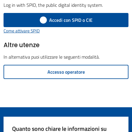
Log in with SPID, the public digital identity system.
Giorgio
di
Accedi con SPID o CIE
Piano
Come attivare SPID
Altre utenze
In alternativa puoi utilizzare le seguenti modalità.
Amministrazione
Trasparente
Accesso operatore
A
l
b
o
P
r
Quanto sono chiare le informazioni su