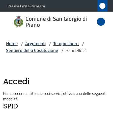
Vai al contenuto
Vai alla navigazione
Vai al footer
Regione Emilia-Romagna
Comune
Comune di San Giorgio di
di San
Piano
Giorgio
di Piano
Home
Argomenti
Tempo libero
/
/
/
Sentiero della Costituzione
Pannello 2
/
Amministrazione
Novità
Accedi
Servizi
Per accedere al sito a ai suoi servizi, utilizza una delle seguenti
modalità.
SPID
Vivere
San