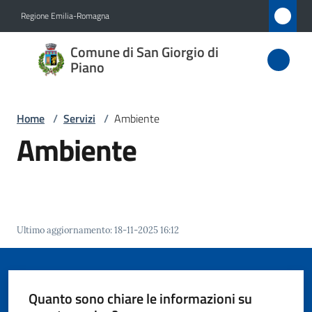
Vai al contenuto
Vai alla navigazione
Vai al footer
Regione Emilia-Romagna
Comune
Comune di San Giorgio di
di San
Piano
Giorgio
di Piano
Home
/
Servizi
/
Ambiente
Ambiente
Amministrazione
Novità
Ultimo aggiornamento
:
18-11-2025 16:12
Servizi
Menu selezionato
Vivere
Quanto sono chiare le informazioni su
San