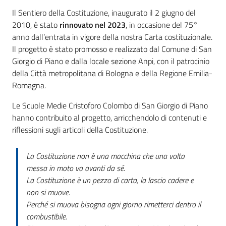
Giorgio
Il Sentiero della Costituzione, inaugurato il 2 giugno del
di
2010, è stato
rinnovato nel 2023
, in occasione del 75°
Piano
anno dall’entrata in vigore della nostra Carta costituzionale.
Il progetto è stato promosso e realizzato dal Comune di San
Giorgio di Piano e dalla locale sezione Anpi, con il patrocinio
della Città metropolitana di Bologna e della Regione Emilia-
Romagna.
Amministrazione
Trasparente
Le Scuole Medie Cristoforo Colombo di San Giorgio di Piano
hanno contribuito al progetto, arricchendolo di contenuti e
riflessioni sugli articoli della Costituzione.
A
l
La Costituzione non è una macchina che una volta
b
messa in moto va avanti da sé.
o
La Costituzione è un pezzo di carta, la lascio cadere e
P
non si muove.
r
Perché si muova bisogna ogni giorno rimetterci dentro il
e
combustibile.
t