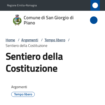
Vai al contenuto
Vai alla navigazione
Vai al footer
Regione Emilia-Romagna
Comune
Comune di San Giorgio di
di San
Piano
Giorgio
di Piano
Home
/
Argomenti
/
Tempo libero
/
Sentiero della Costituzione
Sentiero della
Amministrazione
Costituzione
Novità
Servizi
Argomenti
Tempo libero
Vivere
San