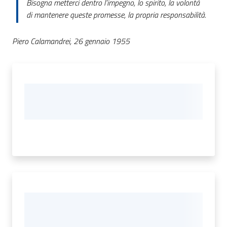
Bisogna metterci dentro l’impegno, lo spirito, la volontà
o
di mantenere queste promesse, la propria responsabilità.
r
i
o
Piero Calamandrei, 26 gennaio 1955
O
n
l
i
n
e
Tutti
gli
argomenti...
Menu selezionato
Seguici
su