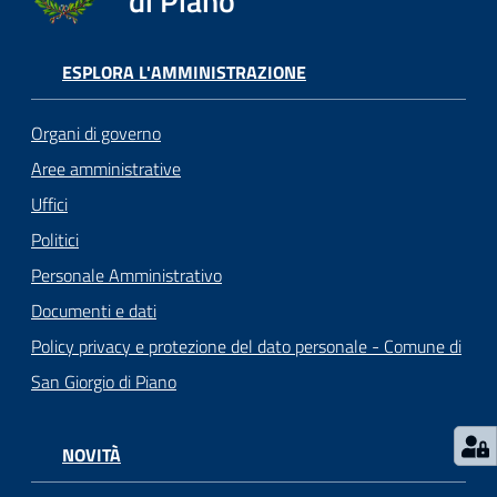
di Piano
o
r
i
ESPLORA L'AMMINISTRAZIONE
o
O
Organi di governo
n
l
Aree amministrative
i
Uffici
n
Politici
e
Personale Amministrativo
Documenti e dati
Tutti
gli
Policy privacy e protezione del dato personale - Comune di
argomenti...
San Giorgio di Piano
NOVITÀ
Seguici
su