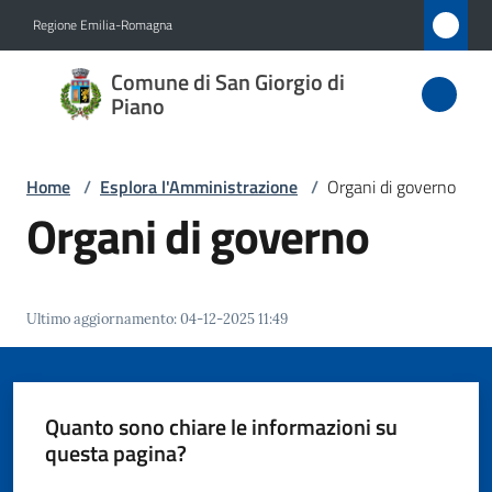
Vai al contenuto
Vai alla navigazione
Vai al footer
Regione Emilia-Romagna
Comune
Comune di San Giorgio di
di San
Piano
Giorgio
di Piano
Home
/
Esplora l'Amministrazione
/
Organi di governo
Organi di governo
Amministrazione
Menu selezionato
Ultimo aggiornamento
:
04-12-2025 11:49
Novità
Servizi
Quanto sono chiare le informazioni su
questa pagina?
Vivere
San