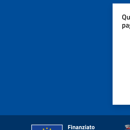
Qu
pa
Valut