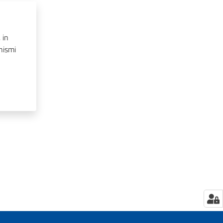
 in
anismi