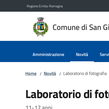
Vai al contenuto
Vai alla navigazione
Vai al footer
Regione Emilia-Romagna
Comune di San Gi
Amministrazione
Novità
Servi
Menu selezionato
Home
Novità
Laboratorio di fotografia
/
/
Salta al contenuto
Laboratorio di fo
11-17 anni