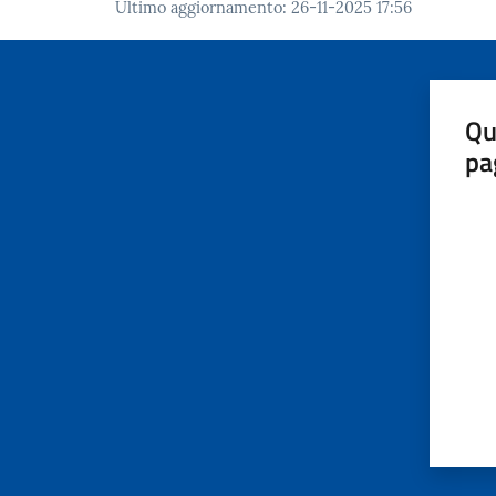
Ultimo aggiornamento
:
26-11-2025 17:56
Qu
pa
Valut