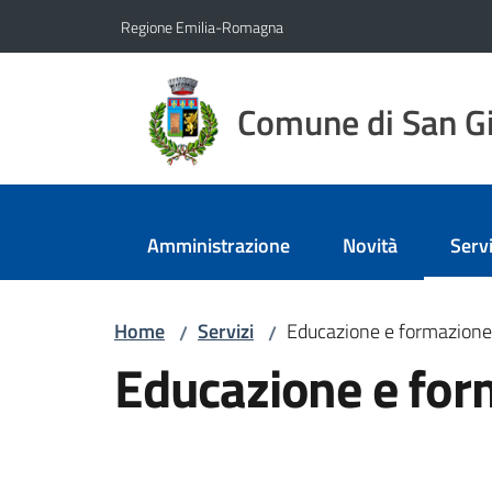
Vai al contenuto
Vai alla navigazione
Vai al footer
Regione Emilia-Romagna
Comune di San Gi
Amministrazione
Novità
Servi
Menu
Home
Servizi
Educazione e formazione
/
/
Educazione e for