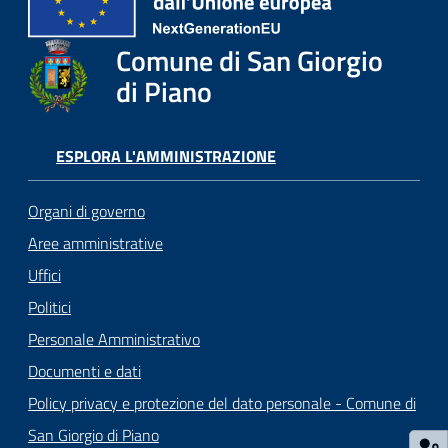
o
r
Comune di San Giorgio
i
o
di Piano
O
n
l
ESPLORA L'AMMINISTRAZIONE
i
n
Organi di governo
e
Aree amministrative
Uffici
Tutti
gli
Politici
argomenti...
Personale Amministrativo
Documenti e dati
Policy privacy e protezione del dato personale - Comune di
Seguici
San Giorgio di Piano
su