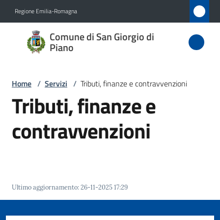
Vai al contenuto
Vai alla navigazione
Vai al footer
Regione Emilia-Romagna
Comune
Comune di San Giorgio di
di San
Piano
Giorgio
di Piano
Home
/
Servizi
/
Tributi, finanze e contravvenzioni
Tributi, finanze e
contravvenzioni
Amministrazione
Novità
Servizi
Menu selezionato
Ultimo aggiornamento
:
26-11-2025 17:29
Vivere
San