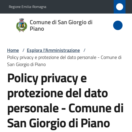
Vai al contenuto
Vai alla navigazione
Vai al footer
Regione Emilia-Romagna
Comune
Comune di San Giorgio di
di San
Piano
Giorgio
di Piano
Home
/
Esplora l'Amministrazione
/
Policy privacy e protezione del dato personale - Comune di
San Giorgio di Piano
Policy privacy e
Amministrazione
Menu selezionato
protezione del dato
Novità
personale - Comune di
Servizi
San Giorgio di Piano
Vivere
San