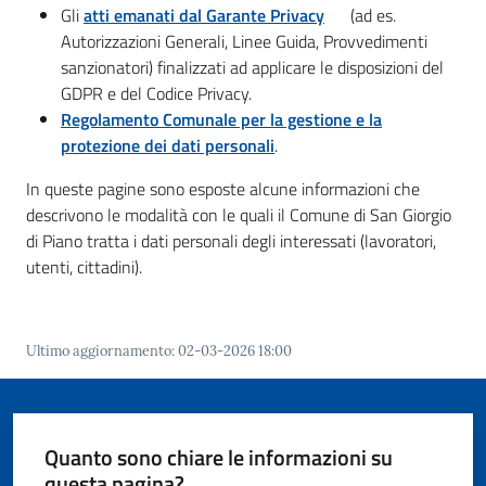
o
Gli
atti emanati dal Garante Privacy
(ad es.
r
Autorizzazioni Generali, Linee Guida, Provvedimenti
i
sanzionatori) finalizzati ad applicare le disposizioni del
o
GDPR e del Codice Privacy.
O
Regolamento Comunale per la gestione e la
n
protezione dei dati personali
.
l
i
In queste pagine sono esposte alcune informazioni che
n
descrivono le modalità con le quali il Comune di San Giorgio
e
di Piano tratta i dati personali degli interessati (lavoratori,
utenti, cittadini).
Tutti
gli
Ultimo aggiornamento
:
02-03-2026 18:00
argomenti...
Seguici
Quanto sono chiare le informazioni su
su
questa pagina?