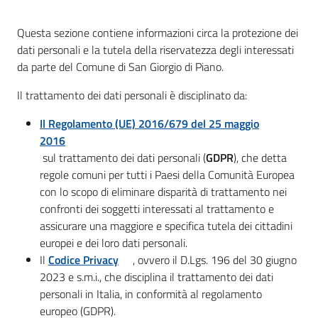
Giorgio
di
Questa sezione contiene informazioni circa la protezione dei
Piano
dati personali e la tutela della riservatezza degli interessati
da parte del Comune di San Giorgio di Piano.
Il trattamento dei dati personali è disciplinato da:
Il Regolamento (UE) 2016/679 del 25 maggio
Amministrazione
2016
Trasparente
sul trattamento dei dati personali (
GDPR
), che detta
regole comuni per tutti i Paesi della Comunità Europea
A
con lo scopo di eliminare disparità di trattamento nei
l
confronti dei soggetti interessati al trattamento e
b
assicurare una maggiore e specifica tutela dei cittadini
o
europei e dei loro dati personali.
P
Il
Codice Privacy
, ovvero il D.Lgs. 196 del 30 giugno
r
2023 e s.m.i., che disciplina il trattamento dei dati
e
personali in Italia, in conformità al regolamento
t
europeo (GDPR).