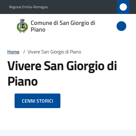
Vai al contenuto
Vai alla navigazione
Vai al footer
Regione Emilia-Romagna
Comune
Comune di San Giorgio di
di San
Piano
Giorgio
di Piano
Home
/
Vivere San Giorgio di Piano
Vivere San Giorgio di
Piano
Amministrazione
Novità
CENNI STORICI
Servizi
Vivere
San