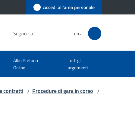
Accedi all'area personale
Seguici su
Cerca
Albo Pretorio
Tutti gli
Online
argomenti...
e contratti
Procedure di gara in corso
/
/