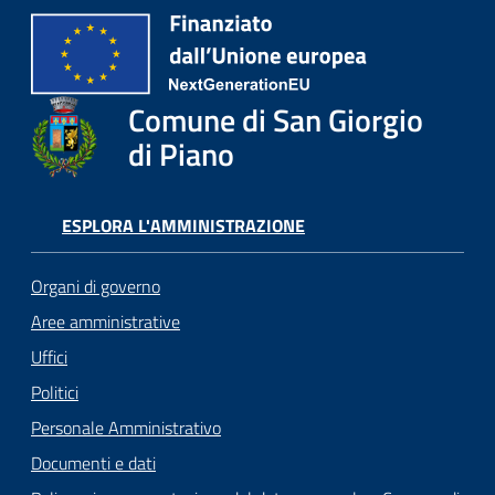
o
r
i
o
Comune di San Giorgio
O
n
di Piano
l
i
n
ESPLORA L'AMMINISTRAZIONE
e
Organi di governo
Tutti
Aree amministrative
gli
Uffici
argomenti...
Politici
Personale Amministrativo
Seguici
Documenti e dati
su