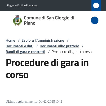
Vai al contenuto
Vai alla navigazione
Vai al footer
Regione Emilia-Romagna
Comune
Comune di San Giorgio di
di San
Piano
Giorgio
di Piano
Home
/
Esplora l'Amministrazione
/
Documenti e dati
/
Documenti albo pretorio
/
Bandi di gara e contratti
/
Procedure di gara in corso
Procedure di gara in
Amministrazione
Menu selezionato
corso
Novità
Servizi
Vivere
San
Ultimo aggiornamento
:
04-12-2025 10:12