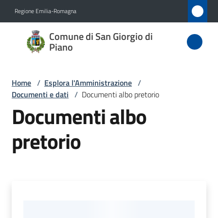
Vai al contenuto
Vai alla navigazione
Vai al footer
Regione Emilia-Romagna
Comune
Comune di San Giorgio di
di San
Piano
Giorgio
di Piano
Home
/
Esplora l'Amministrazione
/
Documenti e dati
/
Documenti albo pretorio
Documenti albo
Amministrazione
pretorio
Menu selezionato
Novità
Servizi
Vivere
San