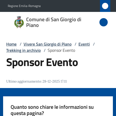
Vai al contenuto
Vai alla navigazione
Vai al footer
Regione Emilia-Romagna
Comune
Comune di San Giorgio di
di San
Piano
Giorgio
di Piano
Home
/
Vivere San Giorgio di Piano
/
Eventi
/
Trekking in archivio
/
Sponsor Evento
Sponsor Evento
Amministrazione
Novità
Ultimo aggiornamento
:
28-12-2025 17:11
Servizi
Quanto sono chiare le informazioni su
Vivere
questa pagina?
San