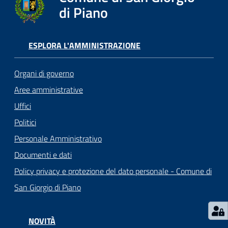
o
di Piano
r
i
o
ESPLORA L'AMMINISTRAZIONE
O
n
Organi di governo
l
i
Aree amministrative
n
Uffici
e
Politici
Personale Amministrativo
Tutti
Documenti e dati
gli
argomenti...
Policy privacy e protezione del dato personale - Comune di
San Giorgio di Piano
Seguici
NOVITÀ
su