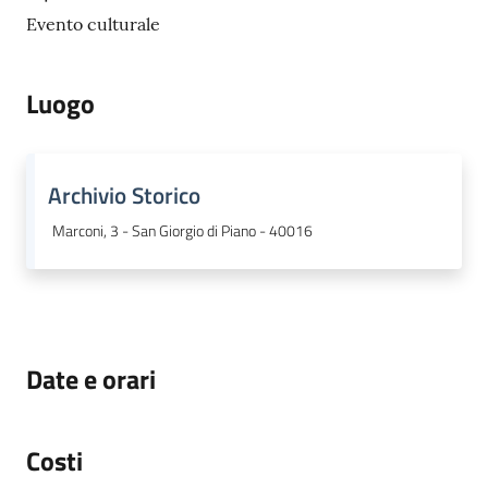
o
Evento culturale
r
i
o
Luogo
O
n
l
i
Archivio Storico
n
Marconi, 3 - San Giorgio di Piano - 40016
e
Tutti
gli
argomenti...
Date e orari
Seguici
Costi
su