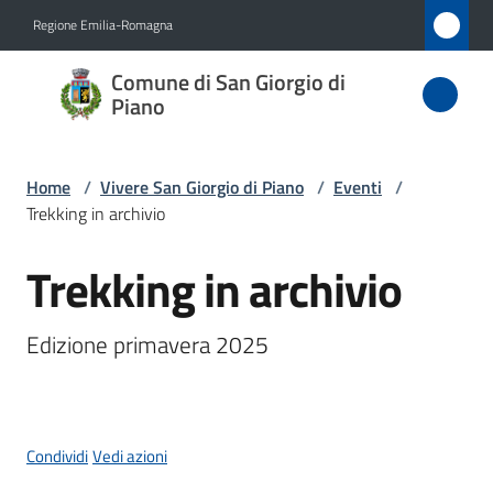
Vai al contenuto
Vai alla navigazione
Vai al footer
Regione Emilia-Romagna
Comune
Comune di San Giorgio di
di San
Piano
Giorgio
di Piano
Home
/
Vivere San Giorgio di Piano
/
Eventi
/
Trekking in archivio
Trekking in archivio
Amministrazione
Salta al contenuto
Novità
Edizione primavera 2025
Servizi
Vivere
Condividi
Vedi azioni
San