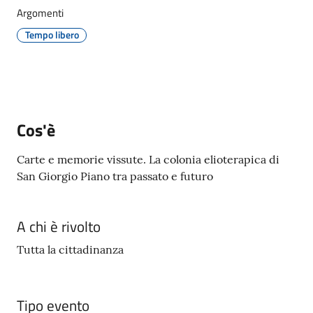
Giorgio
Argomenti
di
Tempo libero
Piano
Menu selezionato
Cos'è
Amministrazione
Trasparente
Carte e memorie vissute. La colonia elioterapica di
San Giorgio Piano tra passato e futuro
A
l
b
A chi è rivolto
o
P
Tutta la cittadinanza
r
e
t
Tipo evento