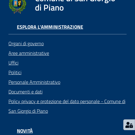
o
di Piano
r
i
o
ESPLORA L'AMMINISTRAZIONE
O
n
Organi di governo
l
i
Aree amministrative
n
Uffici
e
Politici
Personale Amministrativo
Tutti
Documenti e dati
gli
argomenti...
Policy privacy e protezione del dato personale - Comune di
San Giorgio di Piano
Seguici
NOVITÀ
su