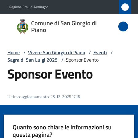
Vai al contenuto
Vai alla navigazione
Vai al footer
Regione Emilia-Romagna
Comune
Comune di San Giorgio di
di San
Piano
Giorgio
di Piano
Home
/
Vivere San Giorgio di Piano
/
Eventi
/
Sagra di San Luigi 2025
/
Sponsor Evento
Sponsor Evento
Amministrazione
Novità
Ultimo aggiornamento
:
28-12-2025 17:15
Servizi
Quanto sono chiare le informazioni su
Vivere
questa pagina?
San