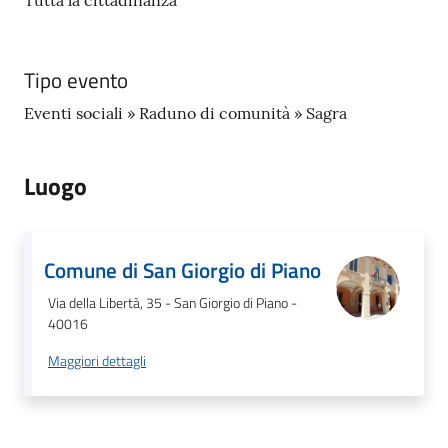
Tutta la cittadinanza
o
r
i
Tipo evento
o
O
Eventi sociali » Raduno di comunità » Sagra
n
l
i
Luogo
n
e
Comune di San Giorgio di Piano
Tutti
Via della Libertà, 35 - San Giorgio di Piano -
gli
40016
argomenti...
Maggiori dettagli
Seguici
su