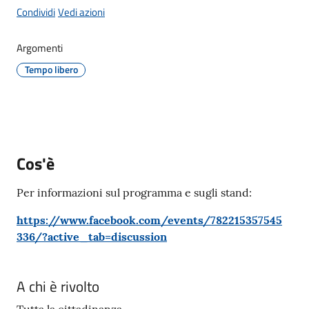
Giorgio
Condividi
Vedi azioni
di
Piano
Argomenti
Menu selezionato
Tempo libero
Amministrazione
Trasparente
Cos'è
A
Per informazioni sul programma e sugli stand:
l
b
https://www.facebook.com/events/782215357545
o
336/?active_tab=discussion
P
r
e
A chi è rivolto
t