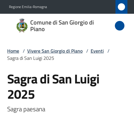
Vai al contenuto
Vai alla navigazione
Vai al footer
Regione Emilia-Romagna
Comune
Comune di San Giorgio di
di San
Piano
Giorgio
di Piano
Home
/
Vivere San Giorgio di Piano
/
Eventi
/
Sagra di San Luigi 2025
Sagra di San Luigi
Amministrazione
Salta al contenuto
2025
Novità
Servizi
Sagra paesana
Vivere
San