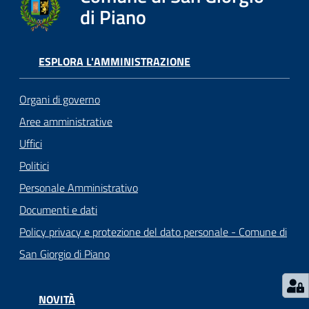
o
di Piano
r
i
o
ESPLORA L'AMMINISTRAZIONE
O
n
Organi di governo
l
i
Aree amministrative
n
Uffici
e
Politici
Personale Amministrativo
Tutti
Documenti e dati
gli
argomenti...
Policy privacy e protezione del dato personale - Comune di
San Giorgio di Piano
Seguici
NOVITÀ
su