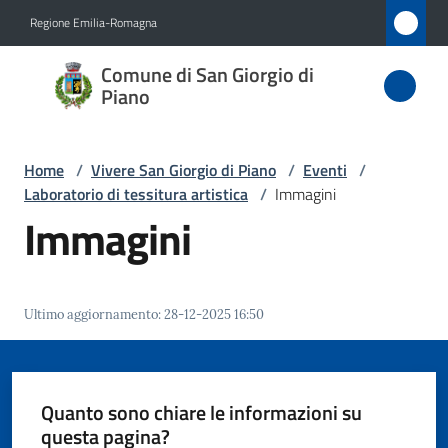
Vai al contenuto
Vai alla navigazione
Vai al footer
Regione Emilia-Romagna
Comune
Comune di San Giorgio di
di San
Piano
Giorgio
di Piano
Home
/
Vivere San Giorgio di Piano
/
Eventi
/
Laboratorio di tessitura artistica
/
Immagini
Immagini
Amministrazione
Novità
Ultimo aggiornamento
:
28-12-2025 16:50
Servizi
Quanto sono chiare le informazioni su
Vivere
questa pagina?
San