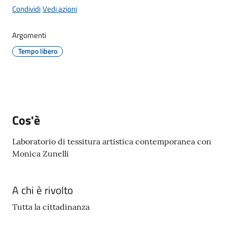
Giorgio
Condividi
Vedi azioni
di
Piano
Argomenti
Menu selezionato
Tempo libero
Amministrazione
Trasparente
Cos'è
A
Laboratorio di tessitura artistica contemporanea con
l
Monica Zunelli
b
o
P
A chi è rivolto
r
e
Tutta la cittadinanza
t