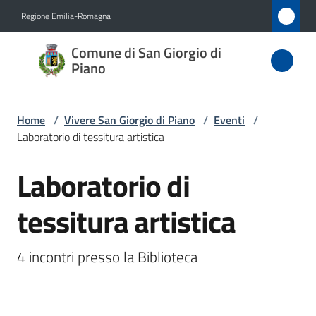
Vai al contenuto
Vai alla navigazione
Vai al footer
Regione Emilia-Romagna
Comune
Comune di San Giorgio di
di San
Piano
Giorgio
di Piano
Home
/
Vivere San Giorgio di Piano
/
Eventi
/
Laboratorio di tessitura artistica
Laboratorio di
Amministrazione
Salta al contenuto
tessitura artistica
Novità
Servizi
4 incontri presso la Biblioteca
Vivere
San