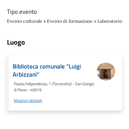
o
r
Tipo evento
i
Evento culturale » Evento di formazione » Laboratorio
o
O
n
Luogo
l
i
n
e
Biblioteca comunale “Luigi
Arbizzani“
Tutti
Piazza Indipendenza, 1 (Torresotto) - San Giorgio
gli
di Piano - 40016
argomenti...
Maggiori dettagli
Seguici
su