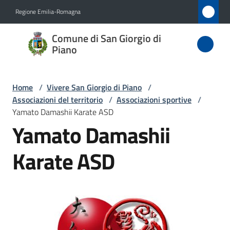
Vai al contenuto
Vai alla navigazione
Vai al footer
Regione Emilia-Romagna
Comune
Comune di San Giorgio di
di San
Piano
Giorgio
di Piano
Home
/
Vivere San Giorgio di Piano
/
Associazioni del territorio
/
Associazioni sportive
/
Yamato Damashii Karate ASD
Yamato Damashii
Amministrazione
Karate ASD
Novità
Servizi
Vivere
San