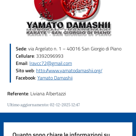
Giorgio
di
Piano
Menu selezionato
Sede
: via Argelato n. 1 – 40016 San Giorgio di Piano
Cellulare
: 3392096993
Amministrazione
Email
:
lravcc72@gmail.com
Trasparente
Sito web
:
http://www.yamatodamashii.org/
Facebook
:
Yamato Damashii
A
l
Referente
: Liviana Albertazzi
b
o
Ultimo aggiornamento
:
02-12-2025 12:47
P
r
e
t
Quanto sono chiare le informazioni su