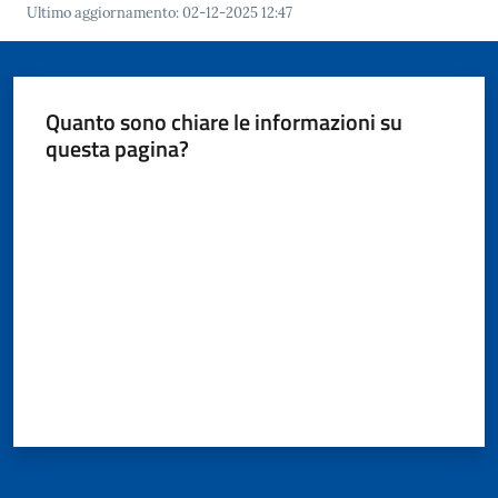
Giorgio
Ultimo aggiornamento
:
02-12-2025 12:47
di
Piano
Menu selezionato
Quanto sono chiare le informazioni su
questa pagina?
Valuta da 1 a 5 stelle
Amministrazione
Trasparente
A
l
b
o
P
r
e
t