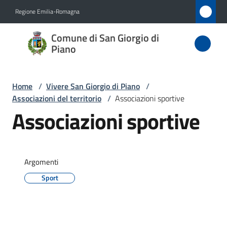
Vai al contenuto
Vai alla navigazione
Vai al footer
Regione Emilia-Romagna
Comune
Comune di San Giorgio di
di San
Piano
Giorgio
di Piano
Home
/
Vivere San Giorgio di Piano
/
Associazioni del territorio
/
Associazioni sportive
Associazioni sportive
Amministrazione
Novità
Argomenti
Sport
Servizi
Vivere
San