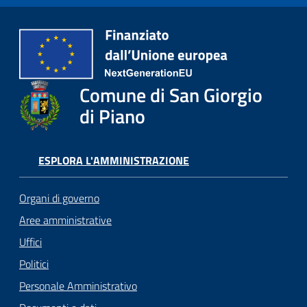
o
r
i
o
O
n
Comune di San Giorgio
l
di Piano
i
n
e
ESPLORA L'AMMINISTRAZIONE
Tutti
Organi di governo
gli
Aree amministrative
argomenti...
Uffici
Politici
Seguici
Personale Amministrativo
su