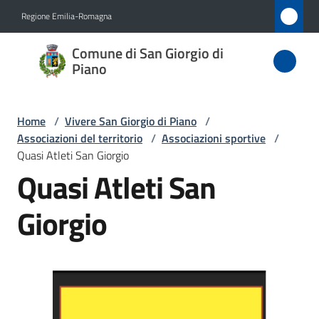
Vai al contenuto
Vai alla navigazione
Vai al footer
Regione Emilia-Romagna
Comune
Comune di San Giorgio di
di San
Piano
Giorgio
di Piano
Home
/
Vivere San Giorgio di Piano
/
Associazioni del territorio
/
Associazioni sportive
/
Quasi Atleti San Giorgio
Quasi Atleti San
Amministrazione
Giorgio
Novità
Servizi
Vivere
San