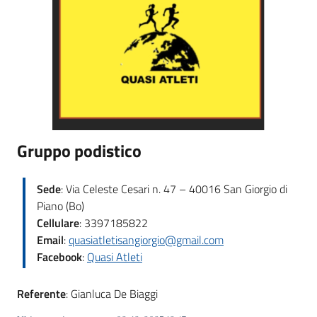
Giorgio
di
Piano
Menu selezionato
Amministrazione
Gruppo podistico
Trasparente
A
Sede
: Via Celeste Cesari n. 47 – 40016 San Giorgio di
l
Piano (Bo)
b
Cellulare
: 3397185822
o
Email
:
quasiatletisangiorgio@gmail.com
P
Facebook
:
Quasi Atleti
r
e
Referente
: Gianluca De Biaggi
t