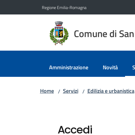
Vai al contenuto
Vai alla navigazione
Vai al footer
Regione Emilia-Romagna
Comune di San 
Amministrazione
Novità
S
M
Home
Servizi
Edilizia e urbanistica
/
/
Accedi