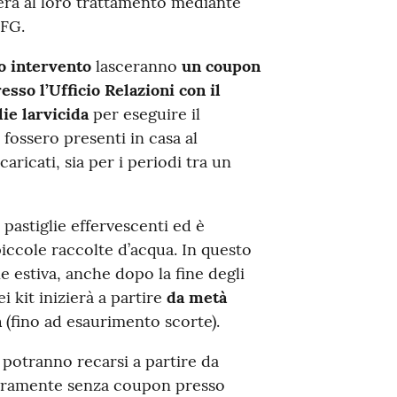
derà al loro trattamento mediante
 FG.
o intervento
lasceranno
un coupon
esso l’Ufficio Relazioni con il
ie larvicida
per eseguire il
fossero presenti in casa al
ricati, sia per i periodi tra un
pastiglie effervescenti ed è
piccole raccolte d’acqua. In questo
e estiva, anche dopo la fine degli
i kit inizierà a partire
da metà
n
(fino ad esaurimento scorte).
, potranno recarsi a partire da
liberamente senza coupon presso