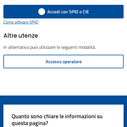
Giorgio
Accedi con SPID o CIE
di
Come attivare SPID
Piano
Altre utenze
In alternativa puoi utilizzare le seguenti modalità.
Amministrazione
Accesso operatore
Trasparente
A
l
b
o
P
Quanto sono chiare le informazioni su
r
questa pagina?