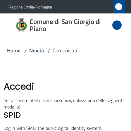
Vai al contenuto
Vai alla navigazione
Vai al footer
Regione Emilia-Romagna
Comune
Comune di San Giorgio di
di San
Piano
Giorgio
di Piano
Home
Novità
Comunicati
/
/
Amministrazione
Accedi
Novità
Menu selezionato
Per accedere al sito a ai suoi servizi, utilizza una delle seguenti
Servizi
modalità.
SPID
Vivere
Log in with SPID, the public digital identity system.
San