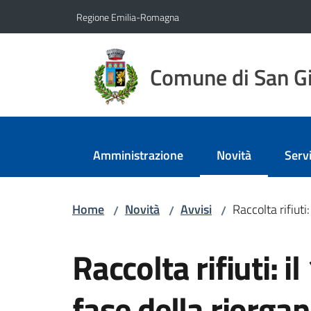
Vai al contenuto
Vai alla navigazione
Vai al footer
Regione Emilia-Romagna
Comune di San Gi
Amministrazione
Novità
Servi
Menu selezionato
Home
Novità
Avvisi
Raccolta rifiuti
/
/
/
Salta al contenuto
Raccolta rifiuti: il
fase della riorga