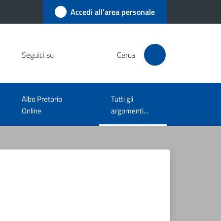
Accedi all'area personale
Seguici su
Cerca
Albo Pretorio
Tutti gli
Menu selezionato
Online
argomenti...