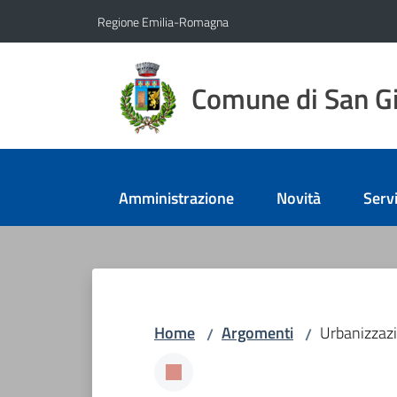
Vai al contenuto
Vai alla navigazione
Vai al footer
Regione Emilia-Romagna
Comune di San Gi
Amministrazione
Novità
Servi
Home
Argomenti
Urbanizzaz
/
/