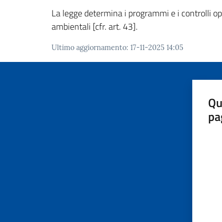
La legge determina i programmi e i controlli opp
ambientali [cfr. art. 43].
Ultimo aggiornamento
:
17-11-2025 14:05
Qu
pa
Valut