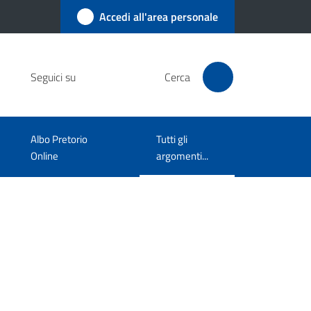
Accedi all'area personale
Seguici su
Cerca
Albo Pretorio
Tutti gli
Menu selezionato
Online
argomenti...