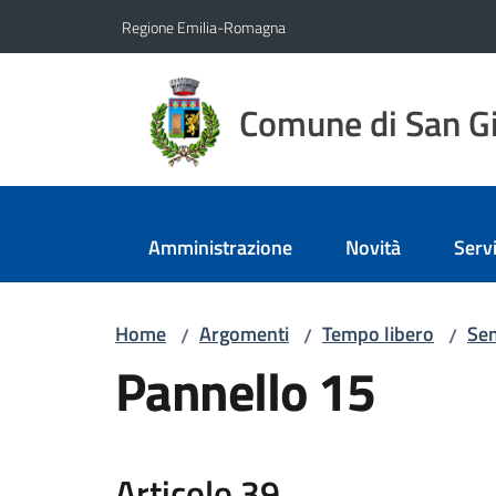
Vai al contenuto
Vai alla navigazione
Vai al footer
Regione Emilia-Romagna
Comune di San Gi
Amministrazione
Novità
Servi
Home
Argomenti
Tempo libero
Sen
/
/
/
Pannello 15
Articolo 39