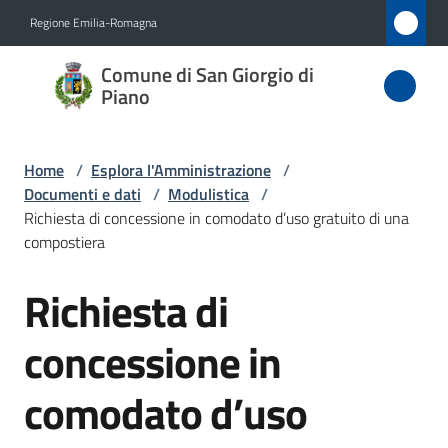
Vai al contenuto
Vai alla navigazione
Vai al footer
Regione Emilia-Romagna
Comune
Comune di San Giorgio di
di San
Piano
Giorgio
di Piano
Home
/
Esplora l'Amministrazione
/
Documenti e dati
/
Modulistica
/
Richiesta di concessione in comodato d’uso gratuito di una
compostiera
Amministrazione
Menu selezionato
Richiesta di
Salta al contenuto
Novità
concessione in
Servizi
comodato d’uso
Vivere
San