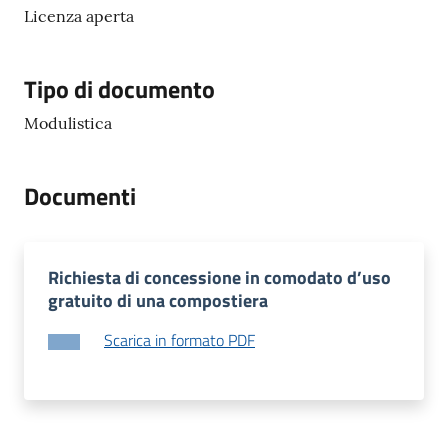
o
Licenza aperta
r
i
o
Tipo di documento
O
Modulistica
n
l
i
Documenti
n
e
Richiesta di concessione in comodato d’uso
Tutti
gratuito di una compostiera
gli
argomenti...
Scarica in formato PDF
Seguici
su