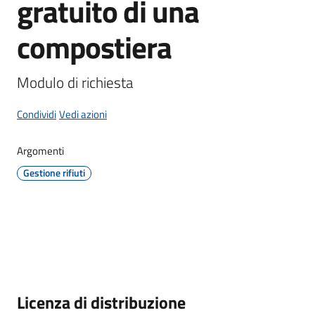
gratuito di una
Giorgio
di
compostiera
Piano
Modulo di richiesta
Condividi
Vedi azioni
Amministrazione
Trasparente
Argomenti
Gestione rifiuti
A
l
b
o
P
r
e
Descrizione
Licenza di distribuzione
t