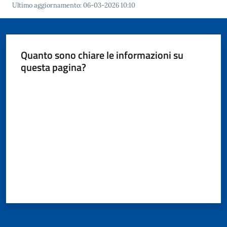
Giorgio
Ultimo aggiornamento
:
06-03-2026 10:10
di
Piano
Quanto sono chiare le informazioni su
questa pagina?
Valuta da 1 a 5 stelle
Amministrazione
Trasparente
A
l
b
o
P
r
e
t