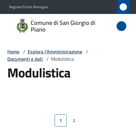
Vai al contenuto
Vai alla navigazione
Vai al footer
Regione Emilia-Romagna
Comune
Comune di San Giorgio di
di San
Piano
Giorgio
di Piano
Home
/
Esplora l'Amministrazione
/
Documenti e dati
/
Modulistica
Modulistica
Amministrazione
Menu selezionato
Novità
Servizi
1
2
Pagina precedente
Pagina
Pagina
Pagina successiva
Vivere
San