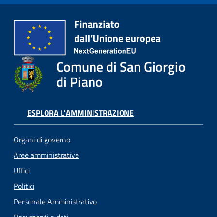
o
r
i
o
O
n
Comune di San Giorgio
l
di Piano
i
n
e
ESPLORA L'AMMINISTRAZIONE
Tutti
Organi di governo
gli
Aree amministrative
argomenti...
Uffici
Politici
Personale Amministrativo
Seguici
su