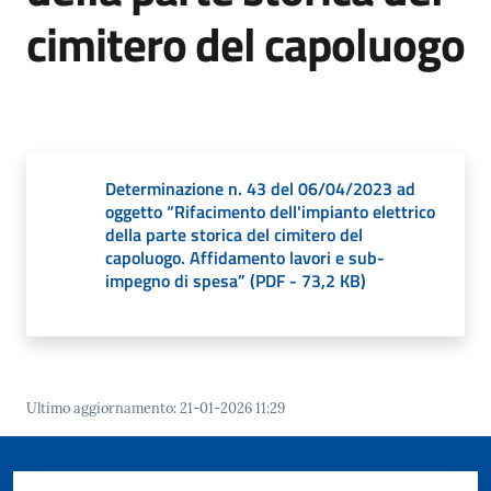
Giorgio
cimitero del capoluogo
di
Piano
Determinazione n. 43 del 06/04/2023 ad
Amministrazione
oggetto “Rifacimento dell'impianto elettrico
Trasparente
della parte storica del cimitero del
capoluogo. Affidamento lavori e sub-
impegno di spesa”
(
PDF
-
73,2 KB
)
A
l
b
o
P
Ultimo aggiornamento
:
21-01-2026 11:29
r
e
t