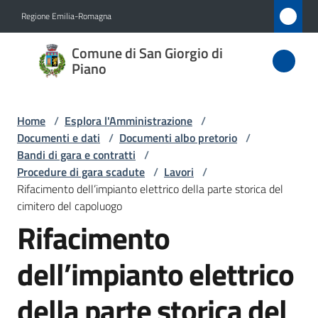
Vai al contenuto
Vai alla navigazione
Vai al footer
Regione Emilia-Romagna
Comune
Comune di San Giorgio di
di San
Piano
Giorgio
di Piano
Home
/
Esplora l'Amministrazione
/
Documenti e dati
/
Documenti albo pretorio
/
Bandi di gara e contratti
/
Procedure di gara scadute
/
Lavori
/
Amministrazione
Rifacimento dell’impianto elettrico della parte storica del
Menu selezionato
cimitero del capoluogo
Novità
Rifacimento
Servizi
dell’impianto elettrico
Vivere
della parte storica del
San