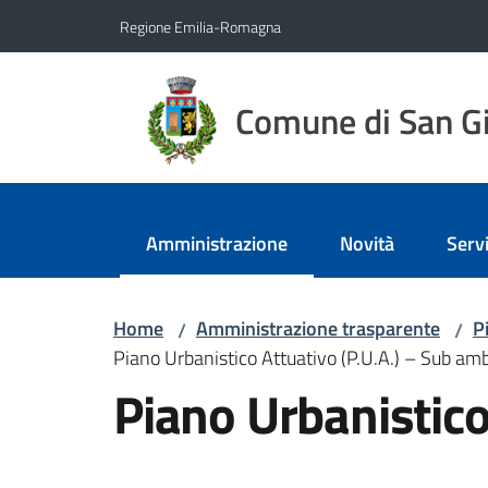
Vai al contenuto
Vai alla navigazione
Vai al footer
Regione Emilia-Romagna
Comune di San Gi
Amministrazione
Novità
Servi
Menu selezionato
Home
Amministrazione trasparente
P
/
/
Piano Urbanistico Attuativo (P.U.A.) – Sub amb
Piano Urbanistico