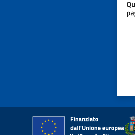
Qu
pa
Valut