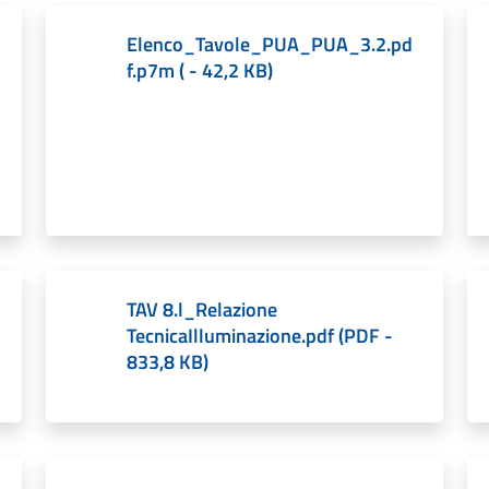
Elenco_Tavole_PUA_PUA_3.2.pd
f.p7m
(
-
42,2 KB
)
TAV 8.l_Relazione
TecnicaIlluminazione.pdf
(
PDF
-
833,8 KB
)