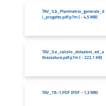
TAV_5.b_Planimetria_generale_d
i_progetto.pdf.p7m
(
-
4,5 MB
)
TAV_5.e_calcolo_dotazioni_ed_a
ttrezzature.pdf.p7m
(
-
222,1 KB
)
TAV_7A~1.PDF
(
PDF
-
1,3 MB
)