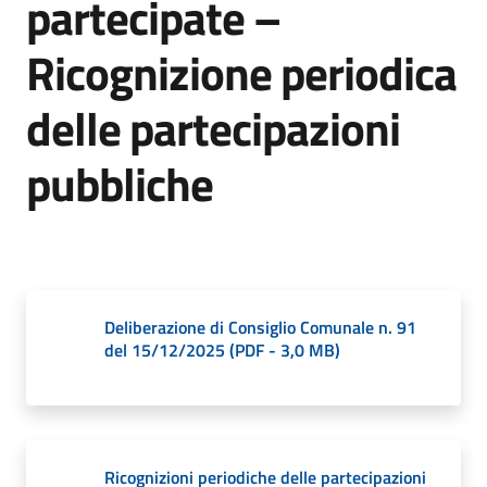
partecipate –
Giorgio
di
Ricognizione periodica
Piano
delle partecipazioni
pubbliche
Amministrazione
Trasparente
Menu selezionato
A
l
Deliberazione di Consiglio Comunale n. 91
b
del 15/12/2025
(
PDF
-
3,0 MB
)
o
P
r
e
t
Ricognizioni periodiche delle partecipazioni