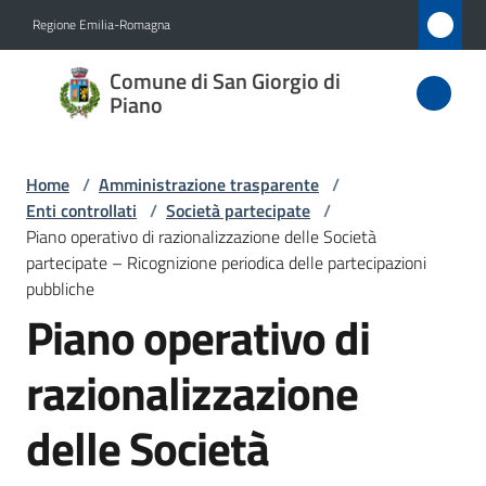
Vai al contenuto
Vai alla navigazione
Vai al footer
Regione Emilia-Romagna
Comune
Comune di San Giorgio di
di San
Piano
Giorgio
di Piano
Home
/
Amministrazione trasparente
/
Enti controllati
/
Società partecipate
/
Piano operativo di razionalizzazione delle Società
partecipate – Ricognizione periodica delle partecipazioni
Amministrazione
pubbliche
Menu selezionato
Piano operativo di
Novità
razionalizzazione
Servizi
delle Società
Vivere
San