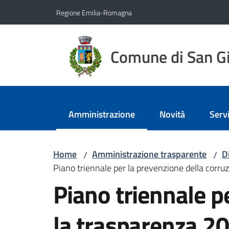
Vai al contenuto
Vai alla navigazione
Vai al footer
Regione Emilia-Romagna
Comune di San Gi
Amministrazione
Novità
Servi
Menu selezionato
Home
Amministrazione trasparente
D
/
/
Piano triennale per la prevenzione della corr
Piano triennale p
la trasparenza 