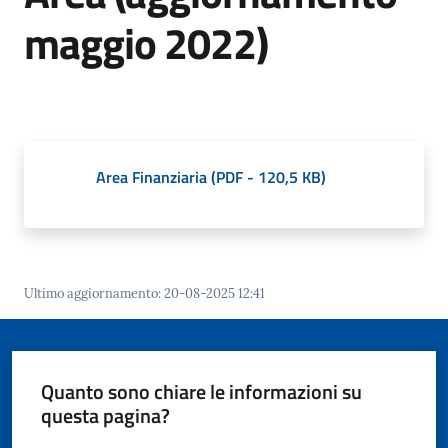
Giorgio
maggio 2022)
di
Piano
Area Finanziaria
(
PDF
-
120,5 KB
)
Amministrazione
Trasparente
Menu selezionato
A
l
Ultimo aggiornamento
:
20-08-2025 12:41
b
o
P
r
Quanto sono chiare le informazioni su
e
questa pagina?
t