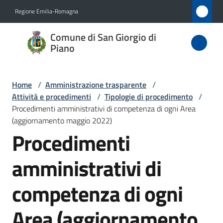
Vai al contenuto
Vai alla navigazione
Vai al footer
Regione Emilia-Romagna
Comune
Comune di San Giorgio di
di San
Piano
Giorgio
di Piano
Home
/
Amministrazione trasparente
/
Attività e procedimenti
/
Tipologie di procedimento
/
Procedimenti amministrativi di competenza di ogni Area
(aggiornamento maggio 2022)
Amministrazione
Procedimenti
Menu selezionato
Novità
amministrativi di
Servizi
competenza di ogni
Vivere
Area (aggiornamento
San