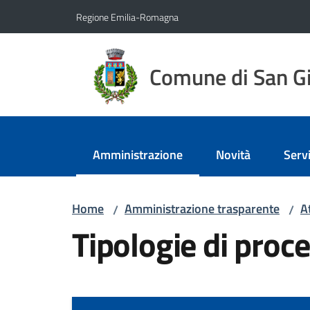
Vai al contenuto
Vai alla navigazione
Vai al footer
Regione Emilia-Romagna
Comune di San Gi
Amministrazione
Novità
Servi
Menu selezionato
Home
Amministrazione trasparente
A
/
/
Tipologie di pro