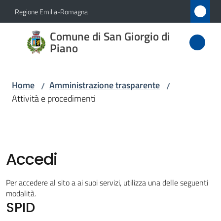
Vai al contenuto
Vai alla navigazione
Vai al footer
Regione Emilia-Romagna
Comune
Comune di San Giorgio di
di San
Piano
Giorgio
di Piano
Home
Amministrazione trasparente
/
/
Attività e procedimenti
Amministrazione
Menu selezionato
Novità
Accedi
Servizi
Per accedere al sito a ai suoi servizi, utilizza una delle seguenti
modalità.
SPID
Vivere
San