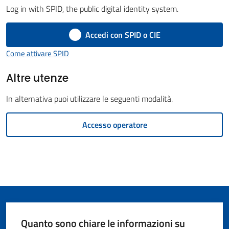
Log in with SPID, the public digital identity system.
Giorgio
di
Accedi con SPID o CIE
Piano
Come attivare SPID
Altre utenze
In alternativa puoi utilizzare le seguenti modalità.
Amministrazione
Trasparente
Accesso operatore
Menu selezionato
A
l
b
o
P
r
Quanto sono chiare le informazioni su