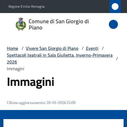
Vai al contenuto
Vai alla navigazione
Vai al footer
Regione Emilia-Romagna
Comune
Comune di San Giorgio di
di San
Piano
Giorgio
di Piano
Home
/
Vivere San Giorgio di Piano
/
Eventi
/
Spettacoli teatrali in Sala Giulietta, Inverno-Primavera
/
2026
Immagini
Amministrazione
Immagini
Novità
Servizi
Ultimo aggiornamento
:
20-01-2026 15:09
Vivere
San