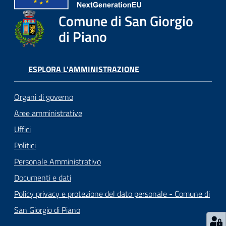
o
r
Comune di San Giorgio
i
di Piano
o
O
n
ESPLORA L'AMMINISTRAZIONE
l
i
Organi di governo
n
e
Aree amministrative
Uffici
Tutti
Politici
gli
Personale Amministrativo
argomenti...
Documenti e dati
Policy privacy e protezione del dato personale - Comune di
San Giorgio di Piano
Seguici
su