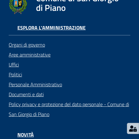
o
di Piano
r
i
o
ESPLORA L'AMMINISTRAZIONE
O
n
Organi di governo
l
i
Aree amministrative
n
Uffici
e
Politici
Personale Amministrativo
Tutti
Documenti e dati
gli
argomenti...
Policy privacy e protezione del dato personale - Comune di
San Giorgio di Piano
Seguici
NOVITÀ
su