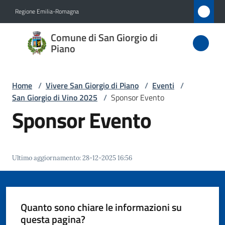
Vai al contenuto
Vai alla navigazione
Vai al footer
Regione Emilia-Romagna
Comune
Comune di San Giorgio di
di San
Piano
Giorgio
di Piano
Home
/
Vivere San Giorgio di Piano
/
Eventi
/
San Giorgio di Vino 2025
/
Sponsor Evento
Sponsor Evento
Amministrazione
Novità
Ultimo aggiornamento
:
28-12-2025 16:56
Servizi
Quanto sono chiare le informazioni su
Vivere
questa pagina?
San