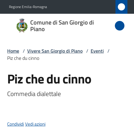
Vai al contenuto
Vai alla navigazione
Vai al footer
Regione Emilia-Romagna
Comune
Comune di San Giorgio di
di San
Piano
Giorgio
di Piano
Home
/
Vivere San Giorgio di Piano
/
Eventi
/
Piz che du cinno
Piz che du cinno
Amministrazione
Salta al contenuto
Novità
Commedia dialettale
Servizi
Vivere
Condividi
Vedi azioni
San