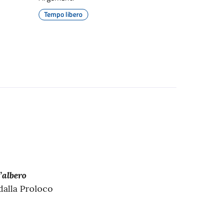
Tempo libero
’albero
dalla Proloco