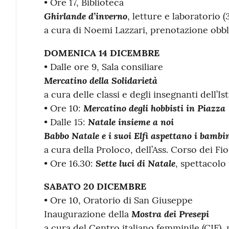
• Ore 17, Biblioteca
Ghirlande d’inverno
, letture e laboratorio (
a cura di Noemi Lazzari, prenotazione obbl
DOMENICA 14 DICEMBRE
• Dalle ore 9, Sala consiliare
Mercatino della Solidarietà
a cura delle classi e degli insegnanti dell’
Mercatino degli hobbisti in Piazza
• Ore 10:
Natale insieme a noi
• Dalle 15:
Babbo Natale e i suoi Elfi aspettano i bambi
a cura della Proloco, dell’Ass. Corso dei Fio
Sette luci di Natale
• Ore 16.30:
, spettacolo 
SABATO 20 DICEMBRE
• Ore 10, Oratorio di San Giuseppe
Mostra dei Presepi
Inaugurazione della
a cura del Centro italiano femminile (CIF), m