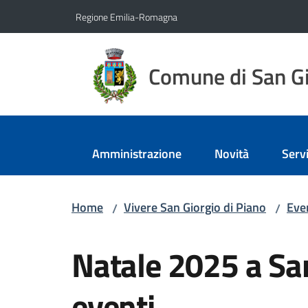
Vai al contenuto
Vai alla navigazione
Vai al footer
Regione Emilia-Romagna
Comune di San Gi
Amministrazione
Novità
Servi
Home
Vivere San Giorgio di Piano
Eve
/
/
Salta al contenuto
Natale 2025 a San 
eventi