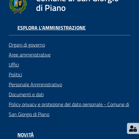
o
di Piano
r
i
o
ESPLORA L'AMMINISTRAZIONE
O
n
Organi di governo
l
i
Aree amministrative
n
Uffici
e
Politici
Personale Amministrativo
Tutti
Documenti e dati
gli
argomenti...
Policy privacy e protezione del dato personale - Comune di
San Giorgio di Piano
Seguici
NOVITÀ
su