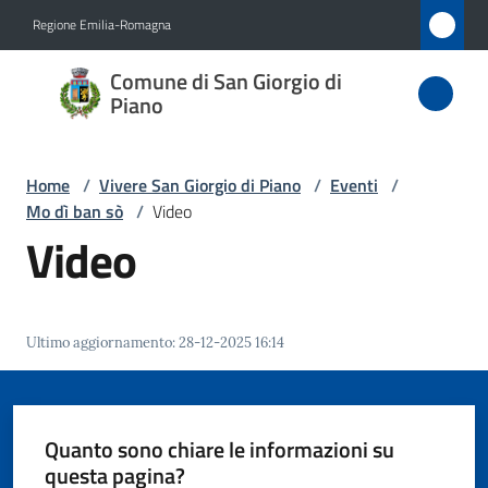
Vai al contenuto
Vai alla navigazione
Vai al footer
Regione Emilia-Romagna
Comune
Comune di San Giorgio di
di San
Piano
Giorgio
di Piano
Home
/
Vivere San Giorgio di Piano
/
Eventi
/
Mo dì ban sò
/
Video
Video
Amministrazione
Novità
Ultimo aggiornamento
:
28-12-2025 16:14
Servizi
Quanto sono chiare le informazioni su
Vivere
questa pagina?
San