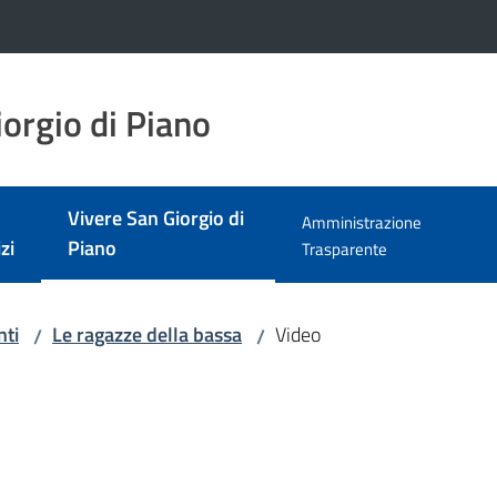
orgio di Piano
Vivere San Giorgio di
Amministrazione
Menu selezionato
zi
Piano
Trasparente
nti
Le ragazze della bassa
Video
/
/