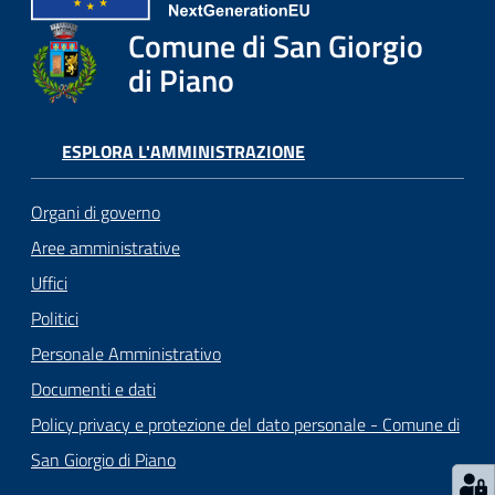
o
r
Comune di San Giorgio
i
di Piano
o
O
n
ESPLORA L'AMMINISTRAZIONE
l
i
Organi di governo
n
e
Aree amministrative
Uffici
Tutti
Politici
gli
Personale Amministrativo
argomenti...
Documenti e dati
Policy privacy e protezione del dato personale - Comune di
San Giorgio di Piano
Seguici
su