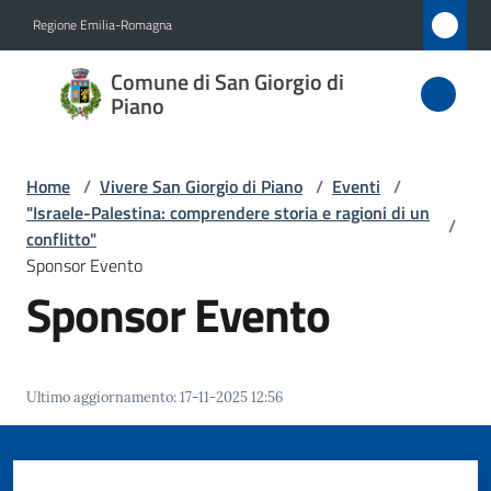
Vai al contenuto
Vai alla navigazione
Vai al footer
Regione Emilia-Romagna
Comune
Comune di San Giorgio di
di San
Piano
Giorgio
di Piano
Home
/
Vivere San Giorgio di Piano
/
Eventi
/
"Israele-Palestina: comprendere storia e ragioni di un
/
conflitto"
Sponsor Evento
Amministrazione
Sponsor Evento
Novità
Servizi
Ultimo aggiornamento
:
17-11-2025 12:56
Vivere
San