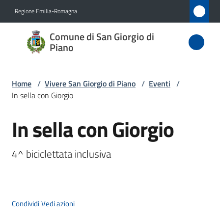
Vai al contenuto
Vai alla navigazione
Vai al footer
Regione Emilia-Romagna
Comune
Comune di San Giorgio di
di San
Piano
Giorgio
di Piano
Home
/
Vivere San Giorgio di Piano
/
Eventi
/
In sella con Giorgio
In sella con Giorgio
Amministrazione
Salta al contenuto
Novità
4^ biciclettata inclusiva
Servizi
Vivere
Condividi
Vedi azioni
San