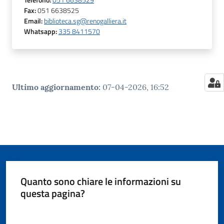
Telefono
:
051 6638529
Fax
:
051 6638525
Email
:
biblioteca.sg@renogalliera.it
Whatsapp
:
335 8411570
Ultimo aggiornamento
:
07-04-2026, 16:52
Quanto sono chiare le informazioni su
questa pagina?
Valuta da 1 a 5 stelle