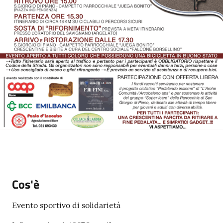
o
r
i
o
O
n
l
i
n
e
Tutti
gli
argomenti...
Cos'è
Evento sportivo di solidarietà
Seguici
su