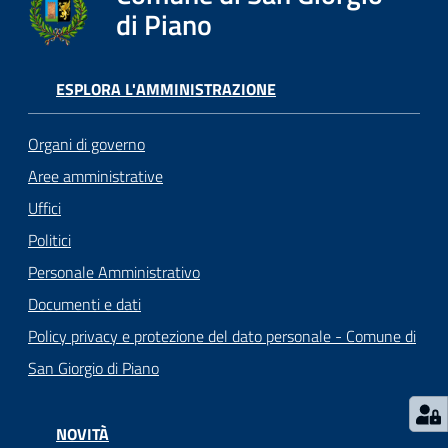
o
di Piano
r
i
o
ESPLORA L'AMMINISTRAZIONE
O
n
Organi di governo
l
i
Aree amministrative
n
Uffici
e
Politici
Personale Amministrativo
Tutti
Documenti e dati
gli
argomenti...
Policy privacy e protezione del dato personale - Comune di
San Giorgio di Piano
Seguici
NOVITÀ
su