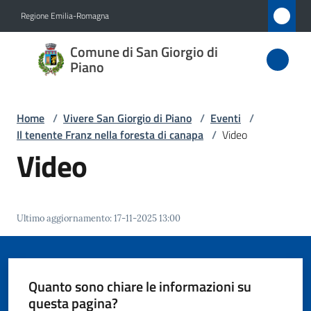
Vai al contenuto
Vai alla navigazione
Vai al footer
Regione Emilia-Romagna
Comune
Comune di San Giorgio di
di San
Piano
Giorgio
di Piano
Home
/
Vivere San Giorgio di Piano
/
Eventi
/
Il tenente Franz nella foresta di canapa
/
Video
Video
Amministrazione
Novità
Ultimo aggiornamento
:
17-11-2025 13:00
Servizi
Quanto sono chiare le informazioni su
Vivere
questa pagina?
San