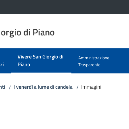
orgio di Piano
Vivere San Giorgio di
Amministrazione
Menu selezionato
zi
Piano
Trasparente
nti
I venerdì a lume di candela
Immagini
/
/