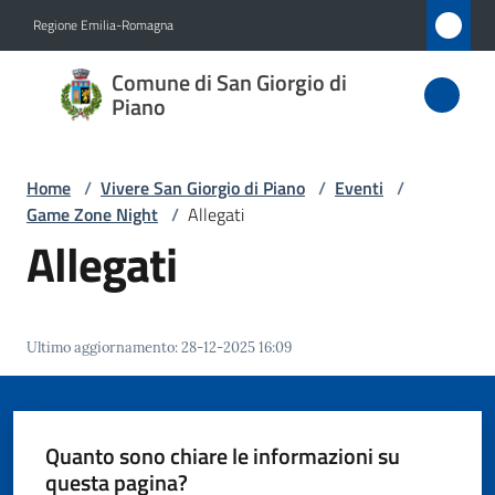
Vai al contenuto
Vai alla navigazione
Vai al footer
Regione Emilia-Romagna
Comune
Comune di San Giorgio di
di San
Piano
Giorgio
di Piano
Home
/
Vivere San Giorgio di Piano
/
Eventi
/
Game Zone Night
/
Allegati
Allegati
Amministrazione
Novità
Ultimo aggiornamento
:
28-12-2025 16:09
Servizi
Quanto sono chiare le informazioni su
Vivere
questa pagina?
San