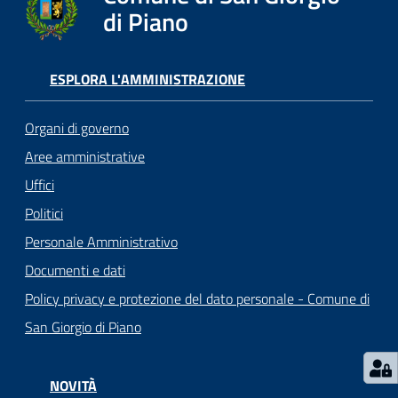
o
di Piano
r
i
o
ESPLORA L'AMMINISTRAZIONE
O
n
Organi di governo
l
i
Aree amministrative
n
Uffici
e
Politici
Personale Amministrativo
Tutti
Documenti e dati
gli
argomenti...
Policy privacy e protezione del dato personale - Comune di
San Giorgio di Piano
Seguici
NOVITÀ
su