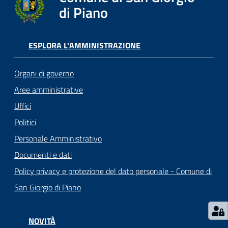
o
di Piano
r
i
o
ESPLORA L'AMMINISTRAZIONE
O
n
Organi di governo
l
i
Aree amministrative
n
Uffici
e
Politici
Personale Amministrativo
Tutti
Documenti e dati
gli
argomenti...
Policy privacy e protezione del dato personale - Comune di
San Giorgio di Piano
Seguici
NOVITÀ
su