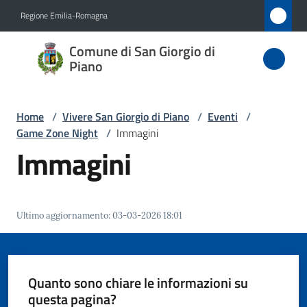
Vai al contenuto
Vai alla navigazione
Vai al footer
Regione Emilia-Romagna
Comune
Comune di San Giorgio di
di San
Piano
Giorgio
di Piano
Home
/
Vivere San Giorgio di Piano
/
Eventi
/
Game Zone Night
/
Immagini
Immagini
Amministrazione
Novità
Ultimo aggiornamento
:
03-03-2026 18:01
Servizi
Quanto sono chiare le informazioni su
Vivere
questa pagina?
San