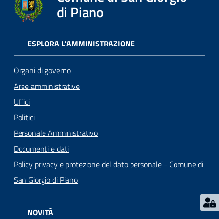
o
di Piano
r
i
o
ESPLORA L'AMMINISTRAZIONE
O
n
Organi di governo
l
i
Aree amministrative
n
Uffici
e
Politici
Personale Amministrativo
Tutti
Documenti e dati
gli
argomenti...
Policy privacy e protezione del dato personale - Comune di
San Giorgio di Piano
Seguici
NOVITÀ
su