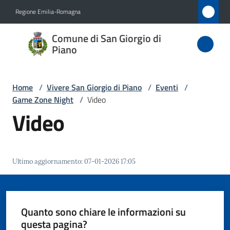
Vai al contenuto
Vai alla navigazione
Vai al footer
Regione Emilia-Romagna
Comune
Comune di San Giorgio di
di San
Piano
Giorgio
di Piano
Home
/
Vivere San Giorgio di Piano
/
Eventi
/
Game Zone Night
/
Video
Video
Amministrazione
Novità
Ultimo aggiornamento
:
07-01-2026 17:05
Servizi
Quanto sono chiare le informazioni su
Vivere
questa pagina?
San