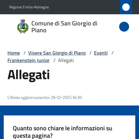
Vai al contenuto
Vai alla navigazione
Vai al footer
Regione Emilia-Romagna
Comune
Comune di San Giorgio di
di San
Piano
Giorgio
di Piano
Home
/
Vivere San Giorgio di Piano
/
Eventi
/
Frankenstein Junior
/
Allegati
Allegati
Amministrazione
Novità
Ultimo aggiornamento
:
28-12-2025 16:30
Servizi
Quanto sono chiare le informazioni su
Vivere
questa pagina?
San