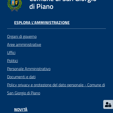
o
di Piano
r
i
o
ESPLORA L'AMMINISTRAZIONE
O
n
Organi di governo
l
i
Aree amministrative
n
Uffici
e
Politici
Personale Amministrativo
Tutti
Documenti e dati
gli
argomenti...
Policy privacy e protezione del dato personale - Comune di
San Giorgio di Piano
Seguici
NOVITÀ
su